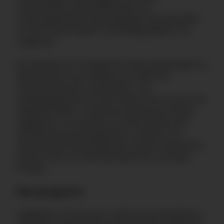
Funktionalität, Wirtschaftlichkeit und
Freiraumgestaltung überzeugendes Gesamtprojekt
für die Erweiterung der Schulanlage geplant und
umgesetzt.
Das Resultat der strategischen Planung beinhaltet im
Wesentlichen einen Neubau als Solitär mit
Unterrichtsräumen, Aufenthalts- und
Verpflegungsräume für die Schüler:innen sowie einer
Doppelturnhalle. Im Bestand sind Raumrochaden
angedacht, um zusammen mit dem Neubau den
Schulbetrieb optimal gestalten zu können. Die
Anpassung der Bestandsbauten und der Verkauf des
Neuwis-Huus ist nicht Bestandteil des laufenden
Projekts.
Raumprogramm
Aufgeführt im Dokument
«Schulraumentwicklung –