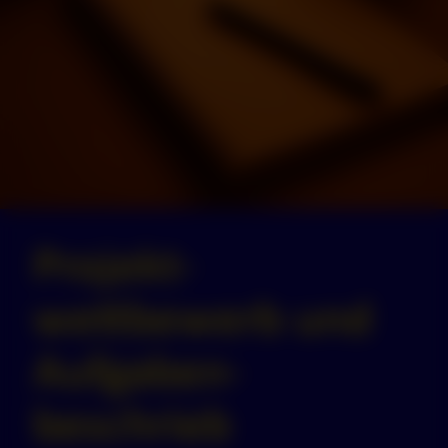
Projekt­
wettbewerb und
Aufgaben­
beschrieb